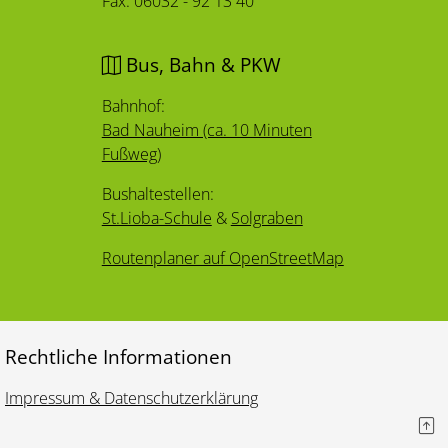
Fax: 06032 - 92 13 40
Bus, Bahn & PKW
Bahnhof:
Bad Nauheim (ca. 10 Minuten
Fußweg)
Bushaltestellen:
St.Lioba-Schule
&
Solgraben
Routenplaner auf OpenStreetMap
Rechtliche Informationen
Impressum & Datenschutzerklärung