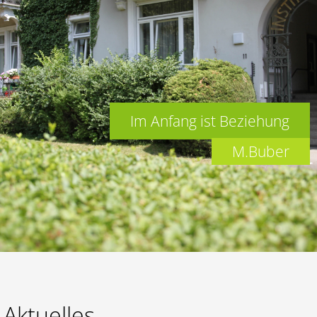
Lernen
Kalender
Im Anfang ist Beziehung
M.Buber
Aktuelles