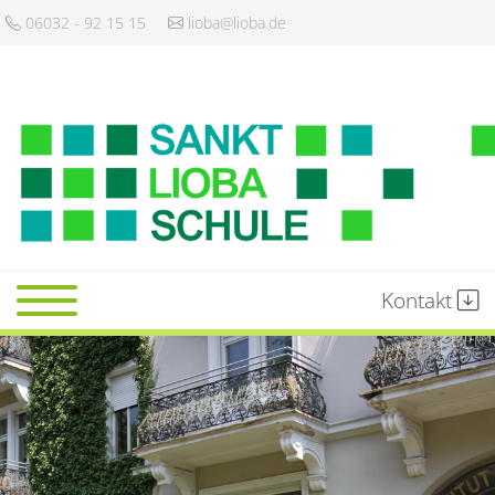
06032 - 92 15 15
lioba@lioba.de
Kontakt
Startseite
Schule
Gemeinschaft