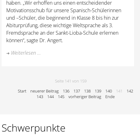
haben. „Wir erhoffen uns einen entscheidender
Motivationsschub für unsere Spanisch-Schülerinnen
und –Schüler, die beginnend in Klasse 8 bis hin zur
Abiturprüfung, diese wichtige Weltsprache als 3.
Fremdsprache an der Sankt-Lioba-Schule erlernen
können“, sagte Dr. Angert.
Weiterlesen ...
Seite 141 von 159
Start
neuerer Beitrag
136
137
138
139
140
141
142
143
144
145
vorheriger Beitrag
Ende
Schwerpunkte