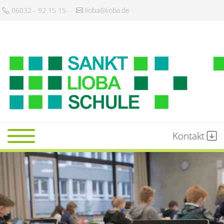
06032 - 92 15 15
lioba@lioba.de
Kontakt
Startseite
Schule
Gemeinschaft