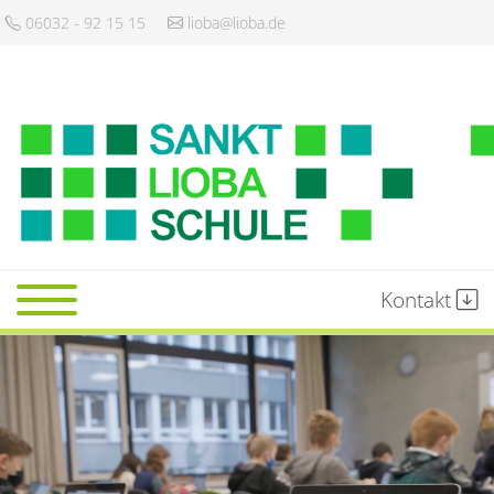
06032 - 92 15 15
lioba@lioba.de
Kontakt
Startseite
Schule
Gemeinschaft