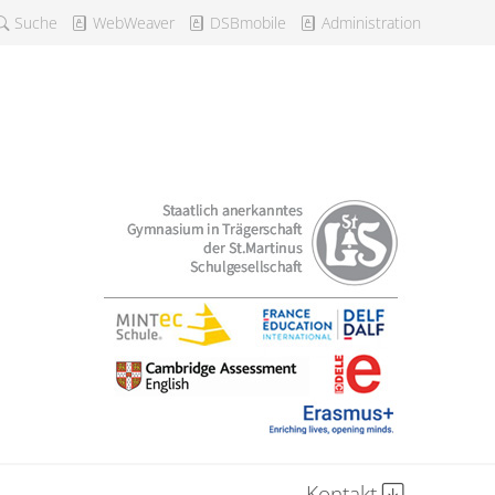
Suche
WebWeaver
DSBmobile
Administration
Kontakt