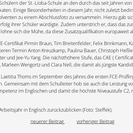
chülern der St.-Lioba-Schule an den durch das seit Jahren von
katen. Einige Besonderheiten in diesem Jahr, nicht zuletzt bed
venten zu einem Abschlussfoto zu versammeln. Hierzu gab sich 
olg ihrer Schüler würdigte. Zudem unterstrich er, dass das zusä
gs lohne sich die Mühe, da diese Zusatzqualifikation europaweit 
ertifikat Pirmin Braun, Tim Breitenfelder, Felix Brinkmann, Kai 
ren Termin Anton Kreuzkamp, Paulina Bauer, Christoph Heßler, 
r und Jee-Yu Yang. Die nächsthöhere Stufe, das CAE ( Certifica
r, Marleen Wengortz und Clara Nell, die damit als jüngste Kandi
aetitia Thoms im September des Jahres die ersten FCE-Prüfling
. Gemeinsam mit dem Schulleiter hob sie auch die Leistung vo
tenz im Englischen und damit die höchste Niveaustufe C2, näml
Arbeitsjahr in Englisch zurückzublicken (Foto: Steffek).
neuerer Beitrag
vorheriger Beitrag