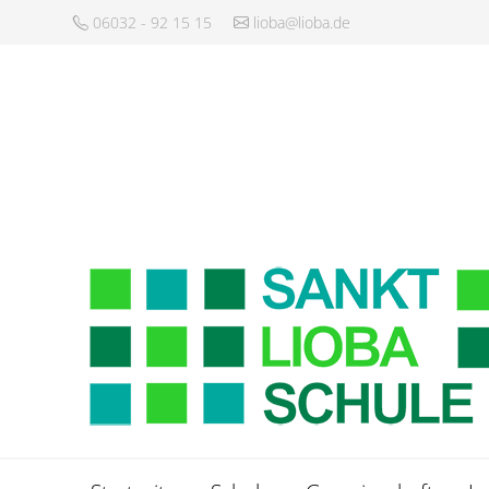
06032 - 92 15 15
lioba@lioba.de