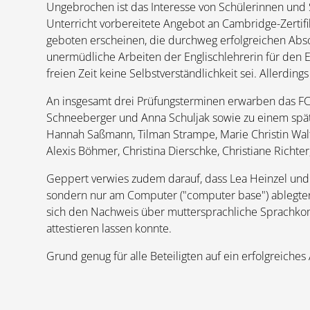
Ungebrochen ist das Interesse von Schülerinnen und S
Unterricht vorbereitete Angebot an Cambridge-Zertifi
geboten erscheinen, die durchweg erfolgreichen Absol
unermüdliche Arbeiten der Englischlehrerin für den Erf
freien Zeit keine Selbstverständlichkeit sei. Allerdin
An insgesamt drei Prüfungsterminen erwarben das FCE-C
Schneeberger und Anna Schuljak sowie zu einem späte
Hannah Saßmann, Tilman Strampe, Marie Christin Walte
Alexis Böhmer, Christina Dierschke, Christiane Richte
Geppert verwies zudem darauf, dass Lea Heinzel und L
sondern nur am Computer ("computer base") ablegten
sich den Nachweis über muttersprachliche Sprachkompe
attestieren lassen konnte.
Grund genug für alle Beteiligten auf ein erfolgreiches 