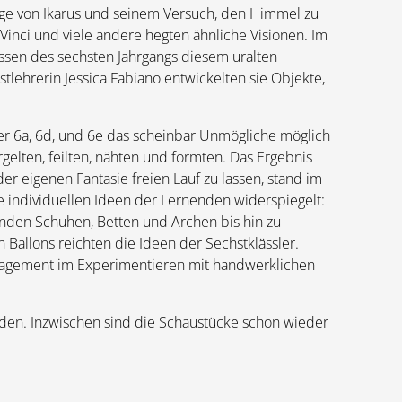
 Sage von Ikarus und seinem Versuch, den Himmel zu
Vinci und viele andere hegten ähnliche Visionen. Im
assen des sechsten Jahrgangs diesem uralten
tlehrerin Jessica Fabiano entwickelten sie Objekte,
r 6a, 6d, und 6e das scheinbar Unmögliche möglich
rgelten, feilten, nähten und formten. Das Ergebnis
 der eigenen Fantasie freien Lauf zu lassen, stand im
die individuellen Ideen der Lernenden widerspiegelt:
benden Schuhen, Betten und Archen bis hin zu
 Ballons reichten die Ideen der Sechstklässler.
ngagement im Experimentieren mit handwerklichen
rden. Inzwischen sind die Schaustücke schon wieder