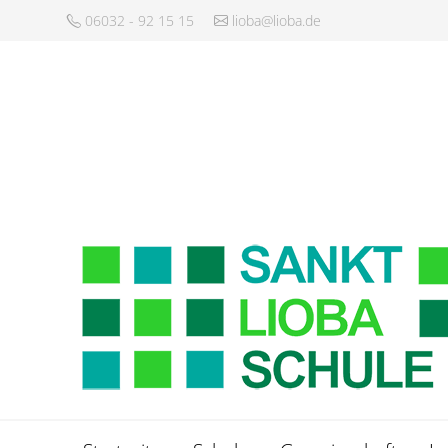
06032 - 92 15 15
lioba@lioba.de