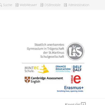
Suche
WebWeaver
DSBmobile
Administration
Kontakt