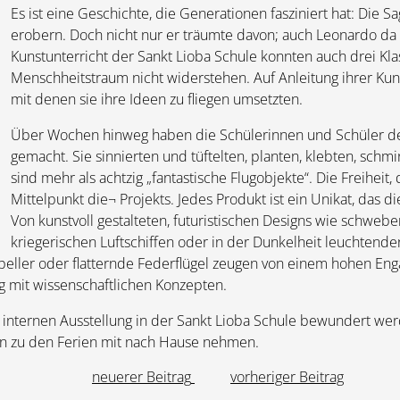
Es ist eine Geschichte, die Generationen fasziniert hat: Die
erobern. Doch nicht nur er träumte davon; auch Leonardo da 
Kunstunterricht der Sankt Lioba Schule konnten auch drei Kl
Menschheitstraum nicht widerstehen. Auf Anleitung ihrer Kuns
mit denen sie ihre Ideen zu fliegen umsetzten.
Über Wochen hinweg haben die Schülerinnen und Schüler de
gemacht. Sie sinnierten und tüftelten, planten, klebten, schmi
sind mehr als achtzig „fantastische Flugobjekte“. Die Freiheit,
Mittelpunkt die¬ Projekts. Jedes Produkt ist ein Unikat, das 
Von kunstvoll gestalteten, futuristischen Designs wie schwe
kriegerischen Luftschiffen oder in der Dunkelheit leuchtenden
eller oder flatternde Federflügel zeugen von einem hohen E
g mit wissenschaftlichen Konzepten.
 internen Ausstellung in der Sankt Lioba Schule bewundert we
en zu den Ferien mit nach Hause nehmen.
neuerer Beitrag
vorheriger Beitrag