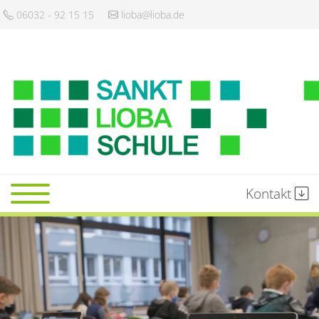
06032 - 92 15 15
lioba@lioba.de
Kontakt
Startseite
Schule
Gemeinschaft