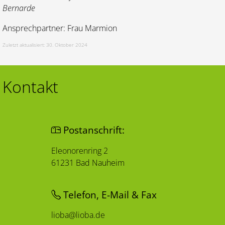
Bernarde
Ansprechpartner: Frau Marmion
Zuletzt aktualisiert: 30. Oktober 2024
Kontakt
Postanschrift:
Eleonorenring 2
61231 Bad Nauheim
Telefon, E-Mail & Fax
lioba@lioba.de