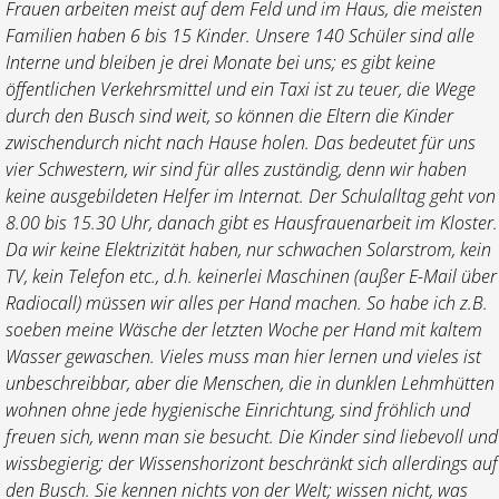
Frauen arbeiten meist auf dem Feld und im Haus, die meisten
Familien haben 6 bis 15 Kinder. Unsere 140 Schüler sind alle
Interne und bleiben je drei Monate bei uns; es gibt keine
öffentlichen Verkehrsmittel und ein Taxi ist zu teuer, die Wege
durch den Busch sind weit, so können die Eltern die Kinder
zwischendurch nicht nach Hause holen. Das bedeutet für uns
vier Schwestern, wir sind für alles zuständig, denn wir haben
keine ausgebildeten Helfer im Internat. Der Schulalltag geht von
8.00 bis 15.30 Uhr, danach gibt es Hausfrauenarbeit im Kloster.
Da wir keine Elektrizität haben, nur schwachen Solarstrom, kein
TV, kein Telefon etc., d.h. keinerlei Maschinen (außer E-Mail über
Radiocall) müssen wir alles per Hand machen. So habe ich z.B.
soeben meine Wäsche der letzten Woche per Hand mit kaltem
Wasser gewaschen. Vieles muss man hier lernen und vieles ist
unbeschreibbar, aber die Menschen, die in dunklen Lehmhütten
wohnen ohne jede hygienische Einrichtung, sind fröhlich und
freuen sich, wenn man sie besucht. Die Kinder sind liebevoll und
wissbegierig; der Wissenshorizont beschränkt sich allerdings auf
den Busch. Sie kennen nichts von der Welt; wissen nicht, was