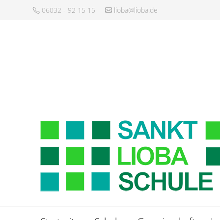
06032 - 92 15 15
lioba@lioba.de