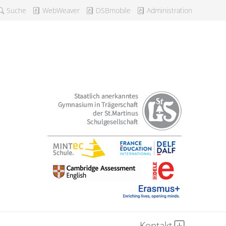
Suche
WebWeaver
DSBmobile
Administration
Kontakt