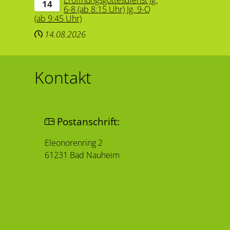
Eröffnungsgottesdienst Jg.
14
6-8 (ab 8:15 Uhr) Jg. 9-Q
(ab 9:45 Uhr)
14.08.2026
Kontakt
Postanschrift:
Eleonorenring 2
61231 Bad Nauheim