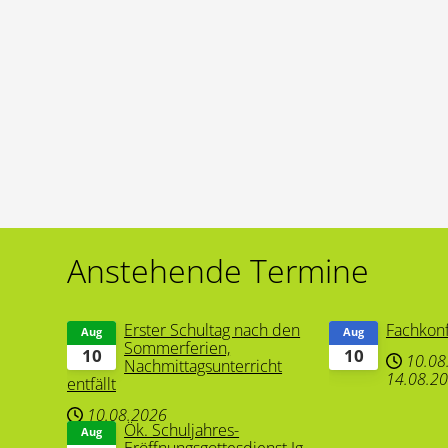
Anstehende Termine
Erster Schultag nach den
Fachkon
Aug
Aug
Sommerferien,
10
10
10.08
Nachmittagsunterricht
14.08.2
entfällt
10.08.2026
Ök. Schuljahres-
Aug