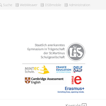
Suche
WebWeaver
DSBmobile
Administration
Kontakt