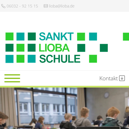
06032 - 92 15 15
lioba@lioba.de
Kontakt
Startseite
Schule
Gemeinschaft